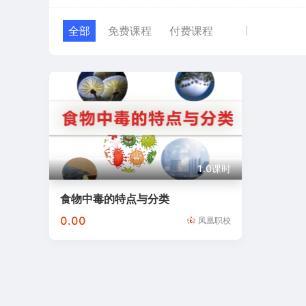
天猿科技
阳光大姐家政培训
元生视界
百都汇课堂
微令
全部
免费课程
付费课程
学堂在线
业问
国合天宏集
中安汇金.
部中心
中培国
红河康辉
中鹏教育
中联培
1.0课时
食物中毒的特点与分类
0.00
凤凰职校