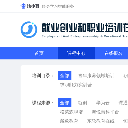
终身学习智能服务
首页
课程中心
在线报名
培训目录：
全部
青年康养领域培训
职
求职能力实训营
课程来源：
全部
就创
华为云
课通
格莱森职培
海悦慧科平台
藏象教育
东软教育在线
恒