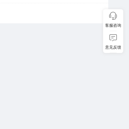
智越职培
就创公共就业
南评价中心
凤凰职校
新时代平台
淘宝教育
课师宝
中国钢铁培训网
客服咨询
唯尔教育网
就创中心
风声云职培
聚
意见反馈