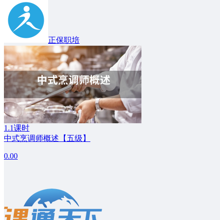
正保职培
1.1课时
中式烹调师概述【五级】
0.00