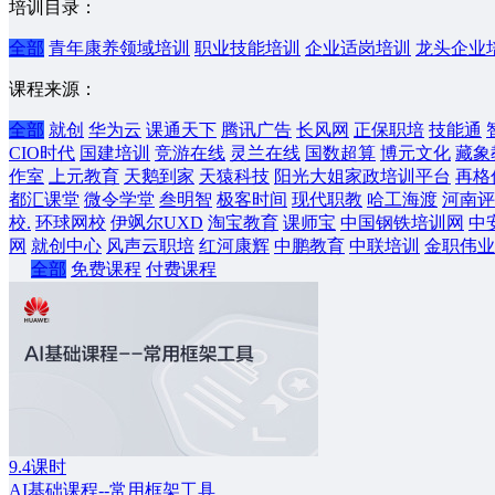
培训目录：
全部
青年康养领域培训
职业技能培训
企业适岗培训
龙头企业
课程来源：
全部
就创
华为云
课通天下
腾讯广告
长风网
正保职培
技能通
CIO时代
国建培训
竞游在线
灵兰在线
国数超算
博元文化
藏象
作室
上元教育
天鹅到家
天猿科技
阳光大姐家政培训平台
再格
都汇课堂
微令学堂
叁明智
极客时间
现代职教
哈工海渡
河南评
校.
环球网校
伊飒尔UXD
淘宝教育
课师宝
中国钢铁培训网
中
网
就创中心
风声云职培
红河康辉
中鹏教育
中联培训
金职伟业
全部
免费课程
付费课程
9.4课时
AI基础课程--常用框架工具