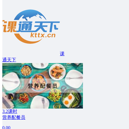
课
通天下
3.2课时
营养配餐员
0.00