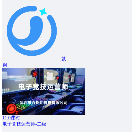
就
创
11.0课时
电子竞技运营师-二级