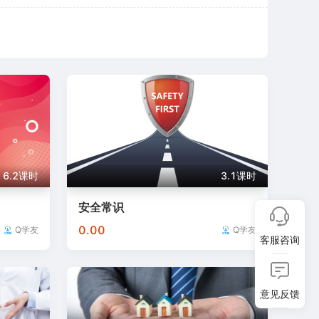
智越职培
就创公共就业
南评价中心
凤凰职校
新时代平台
淘宝教育
课师宝
中国钢铁培训网
唯尔教育网
就创中心
风声云职培
聚
6.2课时
3.1课时
安全常识
0.00
Q学友
Q学友
客服咨询
意见反馈