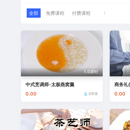
天猿科技
阳光大姐家政培训
元生视界
百都汇课堂
微令
全部
免费课程
付费课程
学堂在线
业问
国合天宏集
中安汇金.
部中心
中培国
红河康辉
中鹏教育
中联培
1.0课时
中式烹调师-太极燕窝羹
商务礼
0.00
0.00
Q学友