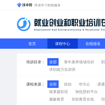
终身学习智能服务
首页
课程中心
在线报名
培训目录：
全部
青年康养领域培训
职
求职能力实训营
课程来源：
全部
就创
华为云
课通
格莱森职培
海悦慧科平台
藏象教育
东软教育在线
恒