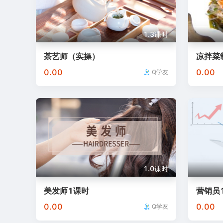
1.3课时
茶艺师（实操）
凉拌菜
0.00
0.00
Q学友
1.0课时
美发师1课时
营销员
0.00
0.00
Q学友