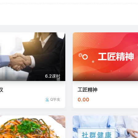
平台
再格信息
凤凰职校
均衡营养
清控紫荆教育
学堂
叁明智
极客时间
现代职教
哈工海渡
河
团
中建教协
环球网校.
环球网校
伊飒尔UXD
育
点山网络科技
奥鹏
隆平高科
企培通
100
训
金职伟业
一维科技
时代光华
启程教育
沃
6.2课时
仪
工匠精神
0.00
Q学友