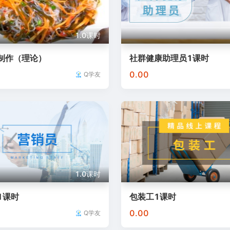
1.0课时
制作（理论）
社群健康助理员1课时
0.00
Q学友
1.0课时
1课时
包装工1课时
0.00
Q学友