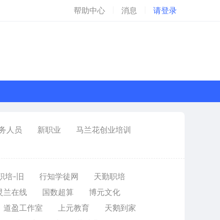
帮助中心
消息
请登录
务人员
新职业
马兰花创业培训
职培-旧
行知学徒网
天勤职培
灵兰在线
国数超算
博元文化
道盈工作室
上元教育
天鹅到家