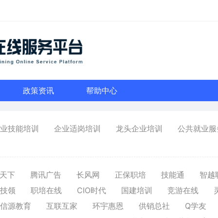
政策资讯
帮助中心
业技能培训
企业适岗培训
龙头企业培训
公共就业服
天下
腾讯广告
长风网
正保职培
技能通
智越
技领
职培在线
CIO时代
国建培训
竞游在线
信源教育
互联互家
环宇惠恩
供销总社
Q学友