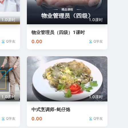
1.0课时
1.0课时
物业管理员（四级）1课时
0.00
Q学友
Q学友
1.0课时
1.0课时
中式烹调师-蚝仔烙
0.00
Q学友
Q学友