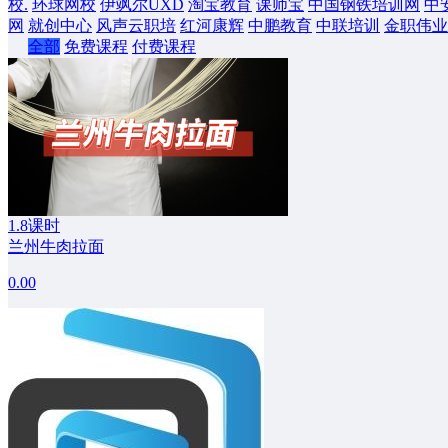
校.
环球网校
伊飒尔UXD
淘宝教育
课师宝
中国钢铁培训网
中
网
就创中心
风声云职培
红河康辉
中鹏教育
中联培训
金职伟业
全部
免费课程
付费课程
1.8课时
兰州牛肉拉面
0.00