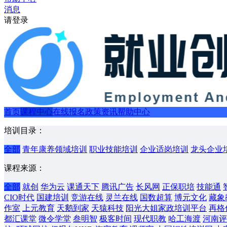
消息
请登录
首页
课程中心
在线报名
政策资讯
帮助中心
培训目录：
全部
青年康养领域培训
职业技能培训
企业适岗培训
龙头企业
课程来源：
全部
就创
华为云
课通天下
腾讯广告
长风网
正保职培
技能通
CIO时代
国建培训
竞游在线
灵兰在线
国数超算
博元文化
藏象
作室
上元教育
天鹅到家
天猿科技
阳光大姐家政培训平台
再格
都汇课堂
微令学堂
叁明智
极客时间
现代职教
哈工海渡
河南评